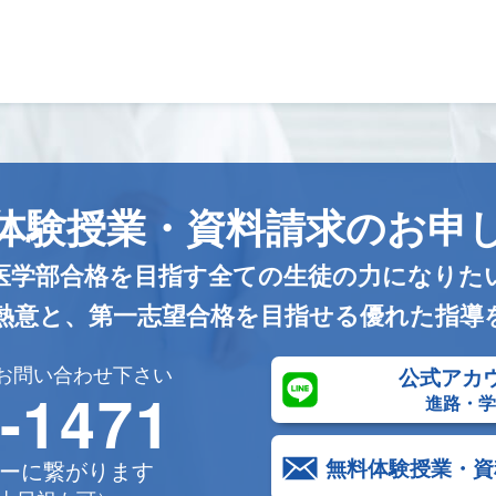
体験授業・資料請求
のお申
医学部合格を目指す全ての生徒の力になりた
熱意と、
第一志望合格を目指せる優れた指導
お問い合わせ下さい
公式アカ
-1471
進路・
無料体験授業・資
ーに繋がります